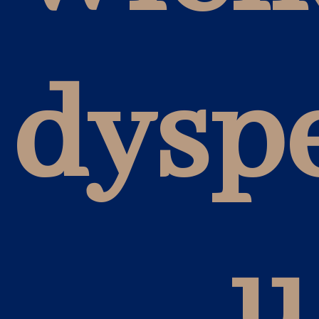
dysp
u