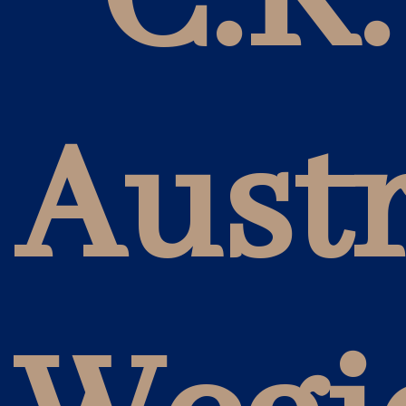
C.K.
Aust