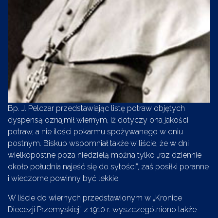
Bp. J. Pelczar przedstawiając listę potraw objętych
dyspensą oznajmił wiernym, iż dotyczy ona jakości
potraw, a nie ilości pokarmu spożywanego w dniu
postnym. Biskup wspomniał także w liście, że w dni
wielkopostne poza niedzielą można tylko „raz dziennie
około południa najeść się do sytości”, zaś posiłki poranne
i wieczorne powinny być lekkie.
W liście do wiernych przedstawionym w „Kronice
Diecezji Przemyskiej” z 1910 r. wyszczególniono także