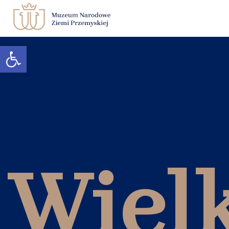
Otwórz pasek narzędzi
Zwiedzanie
Muzeum
Edukacja
Księgarnia
Kontakt
Wiel
BIP