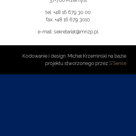
37-700 Przemyśl
tel. +48 16 679 30 00
fax. +48 16 679 3010
e-mail: sekretariat@mnzp.pl
Kodowanie i design: Michał Krzemiński na bazie
projektu stworzonego przez
S'Sense