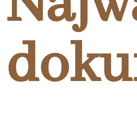
Najw
doku