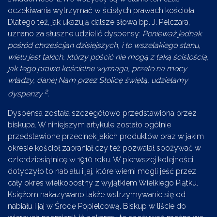
oczekiwania wytrzymać w ścisłych prawach kościoła.
Dlatego też, jak ukazują dalsze słowa bp. J. Pelczara,
uznano za słuszne udzielić dyspensy:
Ponieważ jednak
pośród chrześcijan dzisiejszych, i to wszelakiego stanu,
wielu jest takich, którzy pościć nie mogą z taką ścisłością,
jak tego prawo kościelne wymaga, przeto na mocy
władzy, danej Nam przez Stolicę świętą, udzielamy
2
dyspenzy
.
Dyspensa została szczegółowo przedstawiona przez
biskupa. W niniejszym artykule zostało ogólnie
przedstawione przecinek jakich produktów oraz w jakim
okresie kościół zabraniał czy też pozwalał spożywać w
czterdziesiątnicę w 1910 roku. W pierwszej kolejności
dotyczyło to nabiału i jaj, które wierni mogli jeść przez
cały okres wielkopostny z wyjątkiem Wielkiego Piątku.
Księżom nakazywano także wstrzymywanie się od
nabiału i jaj w Środę Popielcową. Biskup w liście do