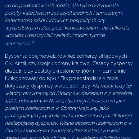
co do penitentów i ich rodzin, ale tylko w trybunale
pokuty, katechetom zaś szkół średnich i samoistnym
katechetom szkół ludowych pospolitych czy
wydziałowych także poza konfesyonałem, ale tylko dla
uczniów i nauczycieli zakładu i rodzin tychże
4
nauczycieli
.
Dyspensa obejmowała również żołnierzy sił lądowych
C.K. Armii, czyli wojsk obrony krajowej. Zasady dyspensy
dla żołnierzy zostały określone w 1904 r. i niezmiennie
funkcjonowały do 1910 r. Tak przedstawiał się zapis
dotyczący dyspensy wśród żołnierzy:
Na mocy tedy tej
władzy otrzymanej od Stolicy św. dekretem z 7. września
1900, udzielamy w Naszej dyecezyi tak oficerom jak i
prostym żołnierzom c. k. Obrony krajowej, jako
podlegającym jurysdykcyi Duchowieństwa parafialnego,
następującej dyspenzy: Wolno oficerom i żołnierzom c. k.
Obrony krajowej w czynnej służbie zostającym jeść
mięso we wszystkie dni roku, z wyjątkiem Wigilii Bożego