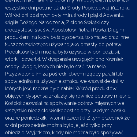
wiernych nadmienił, iż pokarmy te spożywać można we
wszystkie dni postne, aż do Środy Popielcowej 1911 roku.
Wśród dni postnych były m.in. środy i piątki Adwentu,
wigilia Bożego Narodzenia, Zielone Świątki czy
uroczystości św. św. Apostołów Piotra i Pawła. Drugim
produktem, na który była dyspensa, to smalec oraz inne
tłuszcze zwierzęce używane jako omasty do potraw.
Produktów tych można było używać w poniedziałki,
wtorki i czwartki. W dyspensie uwzględniono również
osoby ubogie, których nie było stać na masło.
Przyzwolono im za pośrednictwem rządcy parafii lub
spowiednika na używanie smalcu we wszystkie dni, w
których jeść można było nabiał. Wśród produktów
objętych dyspensą znalazły się również potrawy mięsne.
Kościół zezwalał na spożywanie potraw mięsnych we
wszystkie niedziele wielkopostne przy każdym posiłku
oraz w poniedziałki, wtorki i czwartki. Z tym przecinek że
w dni powszednie można było je jeść tylko przy
obiedzie. Wyjątkiem, kiedy nie można było spożywać