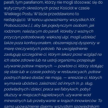
parafii, tym parafianom, którzy nie mogli stosować się do
wytycznych określonych przez Kościół w czasie
Wielkiego Postu. W liście przedstawiono to
następująco:
W końcu upoważniamy wszystkich XX.
Proboszczów,[…], aby tak pojedynczym osobom, jak
rodzinom, należącym do parafi, któreby z ważnych
przyczyn potrzebowały większej ulgi, mogli udzielać
także poza konfesyonałem, obszerniejszej dyspenzy w
miarę rzeczywistych potrzeb. Na uwzględnienie
zasługują szczególnie ci, którym lekarz przez wzgląd na
ich słabe zdrowie lub na ustrój organizmu przepisuje
używanie potraw mięsnych. — powtóre ci, którzy stołując
się stale lub w czasie podróży w restauracyach, potraw
postnych łatwo dostać nie mogą, — wreszcie ci, których
wymawia ubóstwo, zależność od innych (n. p. sług,
podwładnych i dzieci, praca we fabrykach, pobyt
dłuższy w miejscach kąpielowych, używanie wód
mineralnych lub przebywanie w krajach innowierców. To
samo upoważnienie dajemy wszystkim spowiednikom