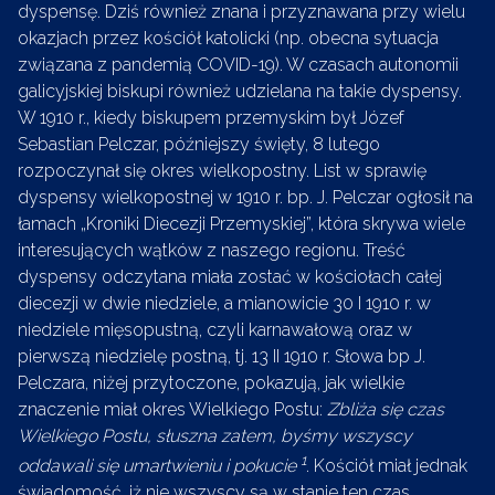
dyspensę. Dziś również znana i przyznawana przy wielu
okazjach przez kościół katolicki (np. obecna sytuacja
związana z pandemią COVID-19). W czasach autonomii
galicyjskiej biskupi również udzielana na takie dyspensy.
W 1910 r., kiedy biskupem przemyskim był Józef
Sebastian Pelczar, późniejszy święty, 8 lutego
rozpoczynał się okres wielkopostny. List w sprawię
dyspensy wielkopostnej w 1910 r. bp. J. Pelczar ogłosił na
łamach „Kroniki Diecezji Przemyskiej”, która skrywa wiele
interesujących wątków z naszego regionu. Treść
dyspensy odczytana miała zostać w kościołach całej
diecezji w dwie niedziele, a mianowicie 30 I 1910 r. w
niedziele mięsopustną, czyli karnawałową oraz w
pierwszą niedzielę postną, tj. 13 II 1910 r. Słowa bp J.
Pelczara, niżej przytoczone, pokazują, jak wielkie
znaczenie miał okres Wielkiego Postu:
Zbliża się czas
Wielkiego Postu, słuszna zatem, byśmy wszyscy
1
oddawali się umartwieniu i pokucie
. Kościół miał jednak
świadomość, iż nie wszyscy są w stanie ten czas