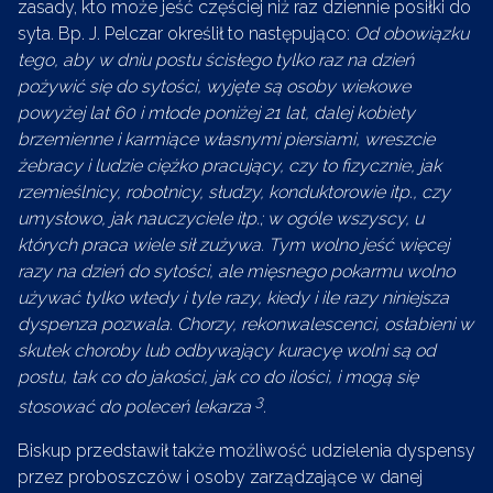
zasady, kto może jeść częściej niż raz dziennie posiłki do
syta. Bp. J. Pelczar określił to następująco:
Od obowiązku
tego, aby w dniu postu ścisłego tylko raz na dzień
pożywić się do sytości, wyjęte są osoby wiekowe
powyżej lat 60 i młode poniżej 21 lat, dalej kobiety
brzemienne i karmiące własnymi piersiami, wreszcie
żebracy i ludzie ciężko pracujący, czy to fizycznie, jak
rzemieślnicy, robotnicy, słudzy, konduktorowie itp., czy
umysłowo, jak nauczyciele itp.; w ogóle wszyscy, u
których praca wiele sił zużywa. Tym wolno jeść więcej
razy na dzień do sytości, ale mięsnego pokarmu wolno
używać tylko wtedy i tyle razy, kiedy i ile razy niniejsza
dyspenza pozwala. Chorzy, rekonwalescenci, osłabieni w
skutek choroby lub odbywający kuracyę wolni są od
postu, tak co do jakości, jak co do ilości, i mogą się
3
stosować do poleceń lekarza
.
Biskup przedstawił także możliwość udzielenia dyspensy
przez proboszczów i osoby zarządzające w danej