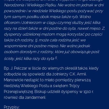
Narodzenia i Wielkiego Piątku. Nie wolno im jednak w dni
powszednie i w niedziele Wielkiego postu pożywać przy
tym samym posiłku obok mięsa także ryb. Wolno
oficerom i żołnierzom w ciągu czynnej służby jeść kilka
razy na dzień także w dni postne do syta, nawet mięso. Z,
dyspenzy udzielonej mężom mogą korzystać po części
także ich rodziny, tj. może cała rodzina jeść we
wspomniane dni postne mięso. Nie wolno jednak
osobom dorosłym z rodziny, które już obowiązuje post
5
ścisły, jeść kilka razy do syta
.
Bp. J. Pelczar w liście do wiernych określił także, kiedy
odbędzie się spowiedź dla żołnierzy C.K. Armii.
Mianowicie nastąpić to miało pomiędzy pierwszą
niedzielą Wielkiego Postu a świętem Trójcy
Przenajświętszej. Biskup udzielił dyspensy w 1910 r.
również dla żandarmerii.
Przypisy: