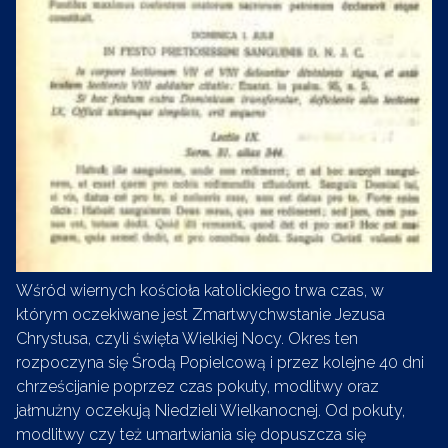
Wśród wiernych kościoła katolickiego trwa czas, w
którym oczekiwane jest Zmartwychwstanie Jezusa
Chrystusa, czyli święta Wielkiej Nocy. Okres ten
rozpoczyna się Środą Popielcową i przez kolejne 40 dni
chrześcijanie poprzez czas pokuty, modlitwy oraz
jałmużny oczekują Niedzieli Wielkanocnej. Od pokuty,
modlitwy czy też umartwiania się dopuszcza się