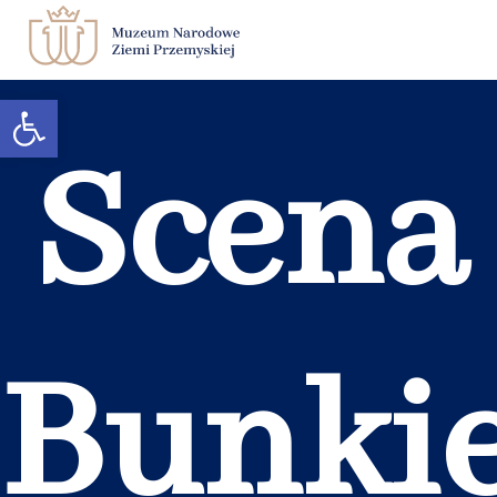
Otwórz pasek narzędzi
Zwiedzanie
Scena
Muzeum
Edukacja
Księgarnia
Kontakt
Bunki
BIP