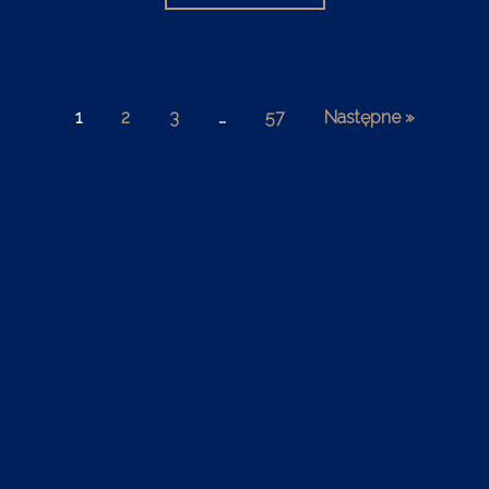
1
2
3
…
57
Następne »