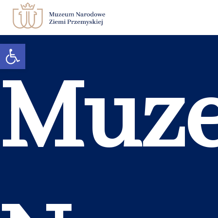
Otwórz pasek narzędzi
Zwiedzanie
Muz
Muzeum
Edukacja
Księgarnia
Kontakt
BIP