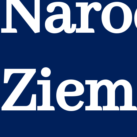
Naro
Ziem