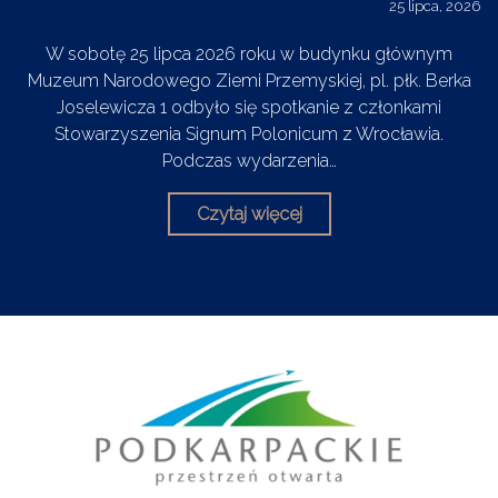
25 lipca, 2026
W sobotę 25 lipca 2026 roku w budynku głównym
Muzeum Narodowego Ziemi Przemyskiej, pl. płk. Berka
Joselewicza 1 odbyło się spotkanie z członkami
Stowarzyszenia Signum Polonicum z Wrocławia.
Podczas wydarzenia…
Czytaj więcej