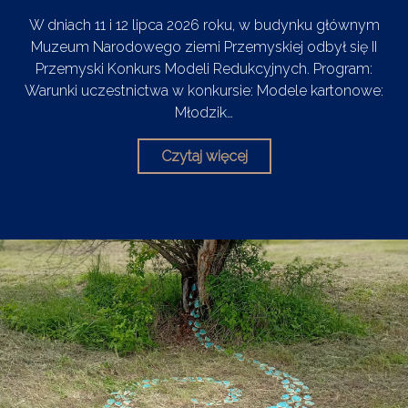
W dniach 11 i 12 lipca 2026 roku, w budynku głównym
Muzeum Narodowego ziemi Przemyskiej odbył się II
Przemyski Konkurs Modeli Redukcyjnych. Program:
Warunki uczestnictwa w konkursie: Modele kartonowe:
Młodzik…
Czytaj więcej