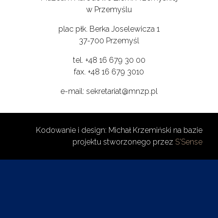
w Przemyślu
plac płk. Berka Joselewicza 1
37-700 Przemyśl
tel. +48 16 679 30 00
fax. +48 16 679 3010
e-mail: sekretariat@mnzp.pl
Kodowanie i design: Michał Krzemiński na bazie
projektu stworzonego przez
S'Sense