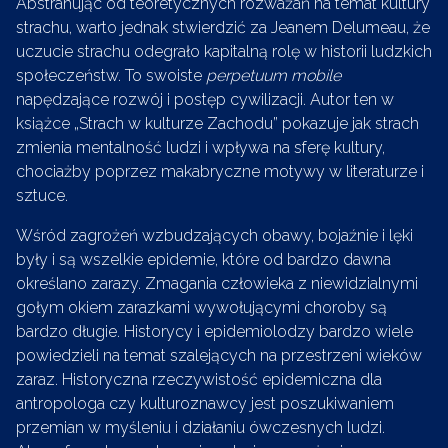
Abstrahując od teoretycznych rozważań na temat kultury
strachu, warto jednak stwierdzić za Jeanem Delumeau, że
uczucie strachu odegrało kapitalną rolę w historii ludzkich
społeczeństw. To swoiste
perpetuum mobile
napędzające rozwój i postęp cywilizacji. Autor ten w
książce „Strach w kulturze Zachodu” pokazuje jak strach
zmienia mentalność ludzi i wpływa na sferę kultury,
chociażby poprzez makabryczne motywy w literaturze i
sztuce.
Wśród zagrożeń wzbudzających obawy, bojaźnie i lęki
były i są wszelkie epidemie, które od bardzo dawna
określano zarazy. Zmagania człowieka z niewidzialnymi
gołym okiem zarazkami wywołującymi choroby są
bardzo długie. Historycy i epidemiolodzy bardzo wiele
powiedzieli na temat szalejących na przestrzeni wieków
zaraz. Historyczna rzeczywistość epidemiczna dla
antropologa czy kulturoznawcy jest poszukiwaniem
przemian w myśleniu i działaniu ówczesnych ludzi.