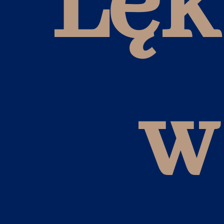
Lęk
w