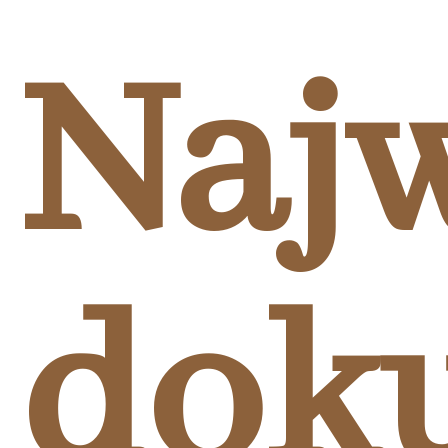
Najw
dok