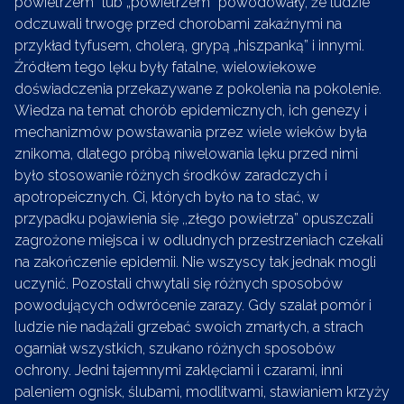
powietrzem” lub „powietrzem” powodowały, że ludzie
odczuwali trwogę przed chorobami zakaźnymi na
przykład tyfusem, cholerą, grypą „hiszpanką” i innymi.
Źródłem tego lęku były fatalne, wielowiekowe
doświadczenia przekazywane z pokolenia na pokolenie.
Wiedza na temat chorób epidemicznych, ich genezy i
mechanizmów powstawania przez wiele wieków była
znikoma, dlatego próbą niwelowania lęku przed nimi
było stosowanie różnych środków zaradczych i
apotropeicznych. Ci, których było na to stać, w
przypadku pojawienia się ,,złego powietrza” opuszczali
zagrożone miejsca i w odludnych przestrzeniach czekali
na zakończenie epidemii. Nie wszyscy tak jednak mogli
uczynić. Pozostali chwytali się różnych sposobów
powodujących odwrócenie zarazy. Gdy szalał pomór i
ludzie nie nadążali grzebać swoich zmarłych, a strach
ogarniał wszystkich, szukano różnych sposobów
ochrony. Jedni tajemnymi zaklęciami i czarami, inni
paleniem ognisk, ślubami, modlitwami, stawianiem krzyży