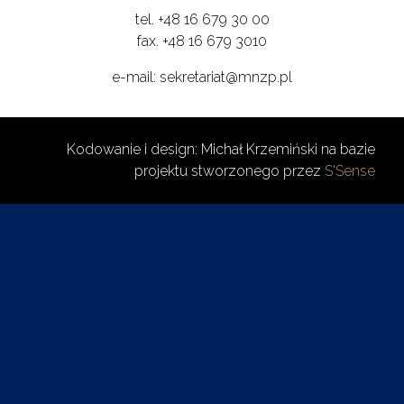
tel. +48 16 679 30 00
fax. +48 16 679 3010
e-mail: sekretariat@mnzp.pl
Kodowanie i design: Michał Krzemiński na bazie
projektu stworzonego przez
S'Sense