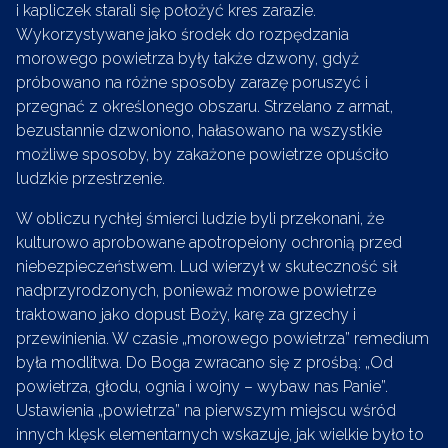
i kapliczek starali się położyć kres zarazie.
Wykorzystywane jako środek do rozpędzania
morowego powietrza były także dzwony, gdyż
próbowano na różne sposoby zarazę poruszyć i
przegnać z określonego obszaru. Strzelano z armat,
bezustannie dzwoniono, hałasowano na wszystkie
możliwe sposoby, by zakażone powietrze opuściło
ludzkie przestrzenie.
W obliczu rychłej śmierci ludzie byli przekonani, że
kulturowo aprobowane apotropeiony ochronią przed
niebezpieczeństwem. Lud wierzył w skuteczność sił
nadprzyrodzonych, ponieważ morowe powietrze
traktowano jako dopust Boży, karę za grzechy i
przewinienia. W czasie „morowego powietrza” remedium
była modlitwa. Do Boga zwracano się z prośbą: „Od
powietrza, głodu, ognia i wojny – wybaw nas Panie”.
Ustawienia „powietrza” na pierwszym miejscu wśród
innych klęsk elementarnych wskazuje, jak wielkie było to