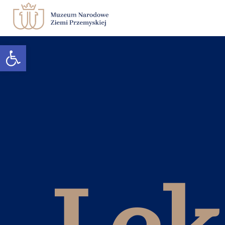
Otwórz pasek narzędzi
Zwiedzanie
Muzeum
Edukacja
Księgarnia
Kontakt
BIP