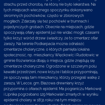
strachu przed chorobą, na którą nie było lekarstwa. Na
tych miejscach wiecznego spoczynku dokonywano
skromnych pochówków, często w zbiorowych
mogiłach. Zdarzały się też pochówki w trumnach i
pojedynczych grobach. Obecnie na miejscach, gdzie
spoczywają ofiary epidemii już nie widać mogił, czasami
tylko krzyż wśród drzew świadczy, że to cmentarz ofiar
zarazy. Na terenie Podkarpacia można odnaleźć
cmentarze choleryczne, o których pamięta lokalna
społeczność, np. mieszkańcy Więckowic i Rudołowic w
gminie Roźwienica dbają o miejsca, gdzie znajdują się
cmentarze choleryczne. Ogrodzone w szczerym polu
kawałki przestrzeni, nowe krzyże i tablice przypominają,
że spoczywają tam mieszkańcy, którzy przegrali walkę z
zarazą. W Lecce, gm. Błażowa drewniany krzyż
przypomina o ofiarach epidemii. Ma pograniczu Markowej
i Lipnika pogrzebano 129 Markowian zmarłych w wyniku
epidemii cholery w 1831 roku i na tym miejscu