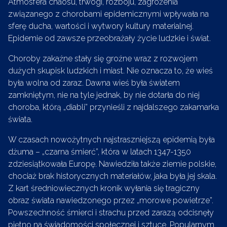
Atmosfera chaosu, trwogi, rozboju, zagrożenia
związanego z chorobami epidemicznymi wpływała na
sferę ducha, wartości i wytwory kultury materialnej.
Epidemie od zawsze przeobrażały życie ludzkie i świat.
Choroby zakaźne stały się groźne wraz z rozwojem
dużych skupisk ludzkich i miast. Nie oznacza to, że wieś
była wolna od zaraz. Dawna wieś była światem
zamkniętym, nie na tyle jednak, by nie dotarła do niej
choroba, którą „diabli” przynieśli z najdalszego zakamarka
świata.
W czasach nowożytnych najstraszniejszą epidemią była
dżuma – „czarna śmierć”, która w latach 1347-1350
zdziesiątkowała Europę. Nawiedziła także ziemie polskie,
chociaż brak historycznych materiałów, jaka była jej skala.
Z kart średniowiecznych kronik wyłania się tragiczny
obraz świata nawiedzonego przez „morowe powietrze”.
Powszechność śmierci i strachu przed zarazą odcisnęły
piętno na świadomości społecznej i sztuce. Popularnym