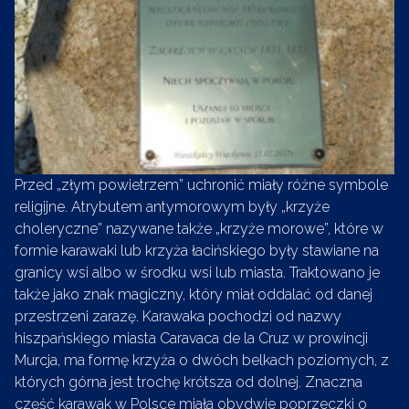
Przed „złym powietrzem” uchronić miały różne symbole
religijne. Atrybutem antymorowym były „krzyże
choleryczne” nazywane także „krzyże morowe”, które w
formie karawaki lub krzyża łacińskiego były stawiane na
granicy wsi albo w środku wsi lub miasta. Traktowano je
także jako znak magiczny, który miał oddalać od danej
przestrzeni zarazę. Karawaka pochodzi od nazwy
hiszpańskiego miasta Caravaca de la Cruz w prowincji
Murcja, ma formę krzyża o dwóch belkach poziomych, z
których górna jest trochę krótsza od dolnej. Znaczna
część karawak w Polsce miała obydwie poprzeczki o