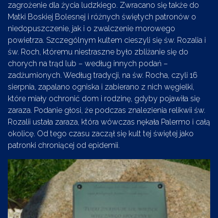
zagrożenie dla życia ludzkiego. Zwracano się także do
Matki Boskiej Bolesnej i różnych świętych patronów o
niedopuszczenie, jak i o zwalczenie morowego
powietrza. Szczególnym kultem cieszyli się św. Rozalia i
św. Roch, któremu niestraszne było zbliżanie się do
chorych na trąd lub – według innych podań –
zadżumionych. Według tradycji, na św. Rocha, czyli 16
sierpnia, zapalano ogniska i zabierano z nich węgielki,
które miały ochronić dom i rodzinę, gdyby pojawiła się
zaraza. Podanie głosi, że podczas znalezienia relikwii św.
Rozalii ustała zaraza, która wówczas nękała Palermo i całą
okolicę. Od tego czasu zaczął się kult tej świętej jako
patronki chroniącej od epidemii.