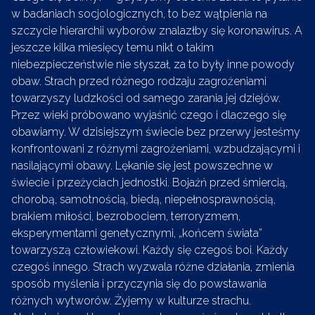
w badaniach socjologicznych, to bez wątpienia na
szczycie hierarchii wyborów znalazłby się koronawirus. A
jeszcze kilka miesięcy temu nikt o takim
niebezpieczeństwie nie słyszał, za to były inne powody
obaw. Strach przed różnego rodzaju zagrożeniami
towarzyszy ludzkości od samego zarania jej dziejów.
Przez wieki próbowano wyjaśnić czego i dlaczego się
obawiamy. W dzisiejszym świecie bez przerwy jesteśmy
konfrontowani z różnymi zagrożeniami, wzbudzającymi i
nasilającymi obawy. Lękanie się jest powszechne w
świecie i przeżyciach jednostki. Bojaźń przed śmiercią,
chorobą, samotnością, biedą, niepełnosprawnością,
brakiem miłości, bezrobociem, terroryzmem,
eksperymentami genetycznymi, „końcem świata”
towarzyszą człowiekowi. Każdy się czegoś boi. Każdy
czegoś innego. Strach wyzwala różne działania, zmienia
sposób myślenia i przyczynia się do powstawania
różnych wytworów. Żyjemy w kulturze strachu.