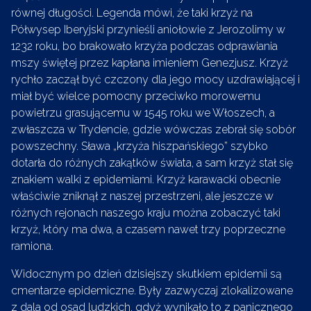
równej długości. Legenda mówi, że taki krzyż na
Półwysep Iberyjski przynieśli aniołowie z Jerozolimy w
1232 roku, bo brakowało krzyża podczas odprawiania
mszy świętej przez kapłana imieniem Genezjusz. Krzyż
rychło zaczął być czczony dla jego mocy uzdrawiającej i
miał być wielce pomocny przeciwko morowemu
powietrzu grasującemu w 1545 roku we Włoszech, a
zwłaszcza w Trydencie, gdzie wówczas zebrał się sobór
powszechny. Sława „krzyża hiszpańskiego” szybko
dotarła do różnych zakątków świata, a sam krzyż stał się
znakiem walki z epidemiami. Krzyż karawacki obecnie
właściwie zniknął z naszej przestrzeni, ale jeszcze w
różnych rejonach naszego kraju można zobaczyć taki
krzyż, który ma dwa, a czasem nawet trzy poprzeczne
ramiona.
Widocznym po dzień dzisiejszy skutkiem epidemii są
cmentarze epidemiczne. Były zazwyczaj zlokalizowane
z dala od osad ludzkich, gdyż wynikało to z panicznego