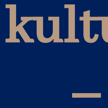
kult
–