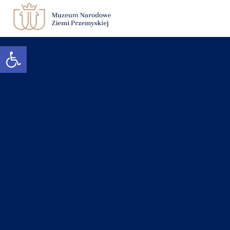
Otwórz pasek narzędzi
Zwiedzanie
Muzeum
Edukacja
Księgarnia
Kontakt
BIP