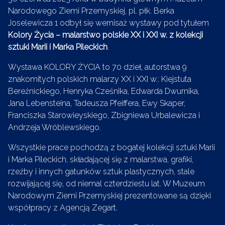
Narodowego Ziemi Przemyskiej, pl. płk. Berka
Joselewicza 1 odbył się wernisaż wystawy pod tytułem
Kolory Życia – malarstwo polskie XX i XXI w. z kolekcji
sztuki Marii i Marka Pileckich
.
Wystawa KOLORY ŻYCIA to 70 dzieł, autorstwa 9
znakomitych polskich malarzy XX i XXI w.: Kiejstuta
Bereźnickiego, Henryka Cześnika, Edwarda Dwurnika,
Jana Lebensteina, Tadeusza Pfeiffera, Ewy Skaper,
Franciszka Starowieyskiego, Zbigniewa Urbalewicza i
Andrzeja Wróblewskiego.
Wszystkie prace pochodzą z bogatej kolekcji sztuki Marii
i Marka Pileckich, składającej się z malarstwa, grafiki,
rzeźby i innych gatunków sztuk plastycznych, stale
rozwijającej się, od niemal czterdziestu lat. W Muzeum
Narodowym Ziemi Przemyskiej prezentowane są dzięki
współpracy z Agencją Zegart.