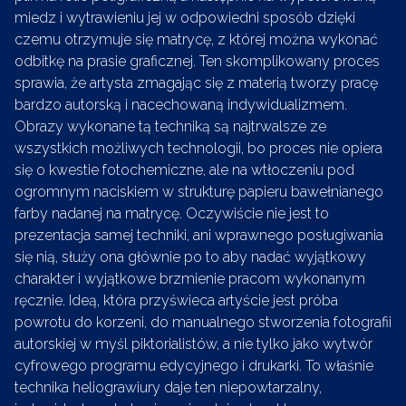
miedz i wytrawieniu jej w odpowiedni sposób dzięki
czemu otrzymuje się matrycę, z której można wykonać
odbitkę na prasie graficznej. Ten skomplikowany proces
sprawia, że artysta zmagając się z materią tworzy pracę
bardzo autorską i nacechowaną indywidualizmem.
Obrazy wykonane tą techniką są najtrwalsze ze
wszystkich możliwych technologii, bo proces nie opiera
się o kwestie fotochemiczne, ale na wtłoczeniu pod
ogromnym naciskiem w strukturę papieru bawełnianego
farby nadanej na matrycę. Oczywiście nie jest to
prezentacja samej techniki, ani wprawnego posługiwania
się nią, służy ona głównie po to aby nadać wyjątkowy
charakter i wyjątkowe brzmienie pracom wykonanym
ręcznie. Ideą, która przyświeca artyście jest próba
powrotu do korzeni, do manualnego stworzenia fotografii
autorskiej w myśl piktorialistów, a nie tylko jako wytwór
cyfrowego programu edycyjnego i drukarki. To właśnie
technika heliograwiury daje ten niepowtarzalny,