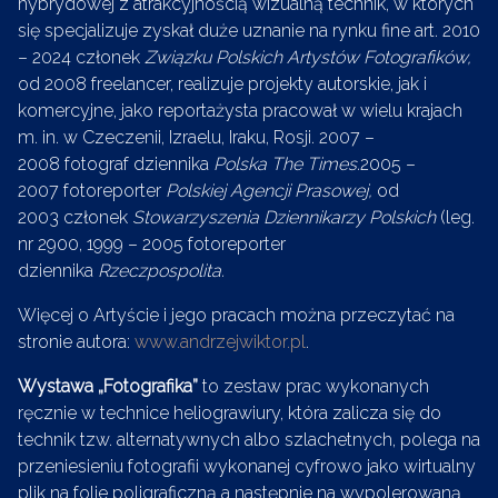
hybrydowej z atrakcyjnością wizualną technik, w których
się specjalizuje zyskał duże uznanie na rynku fine art. 2010
– 2024 członek
Związku Polskich Artystów Fotografików,
od 2008 freelancer, realizuje projekty autorskie, jak i
komercyjne, jako reportażysta pracował w wielu krajach
m. in. w Czeczenii, Izraelu, Iraku, Rosji. 2007 –
2008 fotograf dziennika
Polska The Times.
2005 –
2007 fotoreporter
Polskiej Agencji Prasowej,
od
2003 członek
Stowarzyszenia Dziennikarzy Polskich
(leg.
nr 2900, 1999 – 2005 fotoreporter
dziennika
Rzeczpospolita.
Więcej o Artyście i jego pracach można przeczytać na
stronie autora:
www.andrzejwiktor.pl
.
Wystawa „Fotografika”
to zestaw prac wykonanych
ręcznie w technice heliograwiury, która zalicza się do
technik tzw. alternatywnych albo szlachetnych, polega na
przeniesieniu fotografii wykonanej cyfrowo jako wirtualny
plik na folie poligraficzną a następnie na wypolerowaną