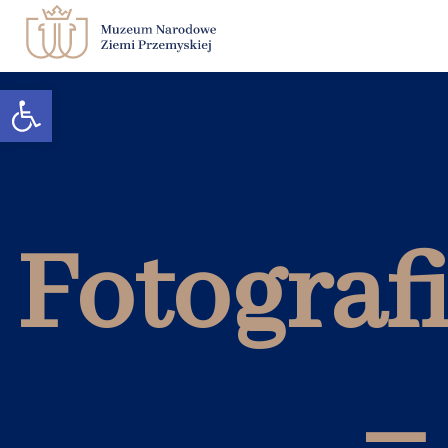
Otwórz pasek narzędzi
Zwiedzanie
Muzeum
Edukacja
Fotograf
Księgarnia
Kontakt
BIP
–