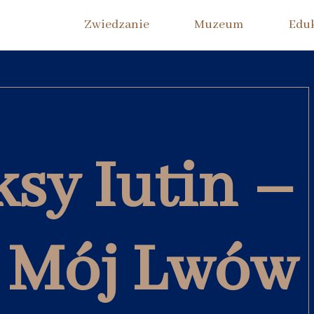
Zwiedzanie
Muzeum
Edu
ksy Iutin –
Mój Lwów