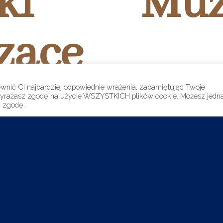
ki
Mu
zące
Oddziały
ewnić Ci najbardziej odpowiednie wrażenia, zapamiętując Twoje
Biblioteka MNZP
”, wyrażasz zgodę na użycie WSZYSTKICH plików cookie. Możesz jedn
Historia
ą zgodę.
Darczyńcy Muzeum
Wynajem pomieszcze
Projekty
Dla mediów
Facebook
YouTube
Instagram