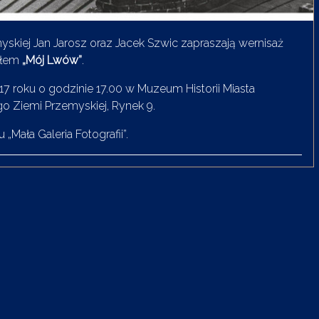
iej Jan Jarosz oraz Jacek Szwic zapraszają wernisaż
tułem
„Mój Lwów”
.
7 roku o godzinie 17.00 w Muzeum Historii Miasta
 Ziemi Przemyskiej, Rynek 9.
Mała Galeria Fotografii”.