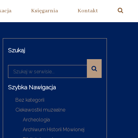
kacja
Księgarnia
Kontakt
Szukaj
Szybka Nawigacja
Bez kategorii
Ciekawostki muzealne
Archeologia
Archiwum Historii Mówionej