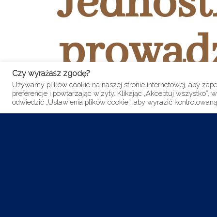
Jednost
prowad
Czy wyrażasz zgodę?
Używamy plików cookie na naszej stronie internetowej, aby zap
preferencje i powtarzając wizyty. Klikając „Akceptuj wszystko
odwiedzić „Ustawienia plików cookie”, aby wyrazić kontrolowan