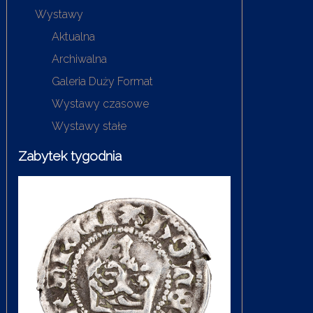
Wystawy
Aktualna
Archiwalna
Galeria Duży Format
Wystawy czasowe
Wystawy stałe
Zabytek tygodnia