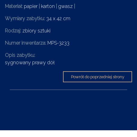
Materiał:
papier
|
karton
|
gwasz
|
Wymiary zabytku:
34 x 42 cm
Rodzaj:
zbiory sztuki
Numer inwentarza:
MPS-3233
Opis zabytku:
sygnowany prawy dół
Powrót do poprzedniej strony