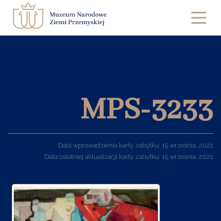
Zwiedzanie
Muzeum
MPS-3233
Edukacja
Księgarnia
Kontakt
Data wprowadzienia karty zabytku: 15 września, 2021
Data ostatniej aktualizacji karty zabytku: 15 września, 2021
BIP